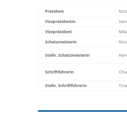
Präsident
Nico
Vizepräsidentin
San
Vizepräsident
Mika
Schatzmeisterin
Nico
Stellv. Schatzmeisterin
Han
Schriftführerin
Chi
Stellv. Schriftführerin
Tin