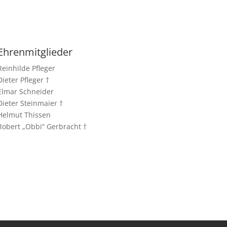
Ehrenmitglieder
Reinhilde Pfleger
Dieter Pfleger †
Elmar Schneider
Dieter Steinmaier †
Helmut Thissen
Robert „Obbi“ Gerbracht †